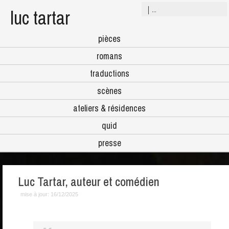
luc tartar
pièces
romans
traductions
scènes
ateliers & résidences
quid
presse
Luc Tartar, auteur et comédien
mise à jour:
16/12/2025