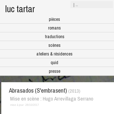
luc tartar
pièces
romans
traductions
scènes
ateliers & résidences
quid
presse
Abrasados (S'embrasent)
(2013)
Mise en scène : Hugo Arrevillaga Serrano
mise à jour:
28/10/2017